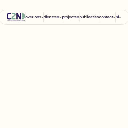
over ons
diensten
projecten
publicaties
contact
nl