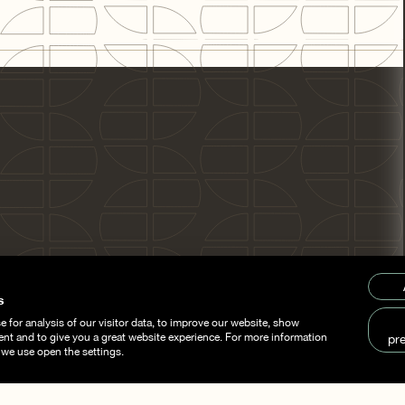
Een gebouw dat vandaa
zaam is,
blijft morgen rel
s
 for analysis of our visitor data, to improve our website, show
ent and to give you a great website experience. For more information
pr
 we use open the settings.