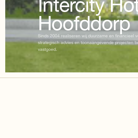
Intercity Ho
Hoofddorp
Sinds 2004 realiseren wij duurzame en financieel
strategisch advies en toonaangevende projecten 
vastgoed.