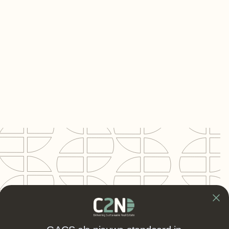
Opdrachtgever
Necron B.V.
Project
Intercity Hotel
Locatie
Hoofddorp
Segment
Retail
BVO
13.000 m²
Rol C2N
Projectmanager