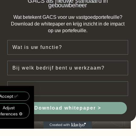
GACS als nieuwe standaard in
gebouwbeheer
Wat betekent GACS voor uw vastgoedportefeuille?
Download de whitepaper en krijg inzicht in de impact
op uw portefeuille.
Functie
Bedrijf
Email
g
Accept ✅
evant.
Adjust
Download whitepaper >
eferences ⚙️