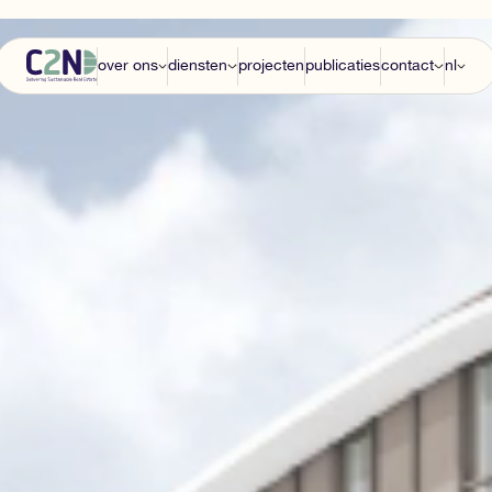
over ons
diensten
projecten
publicaties
contact
nl