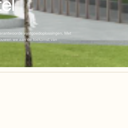
tel
 verantwoorde vastgoedoplossingen. Met
bouwen we aan de toekomst van