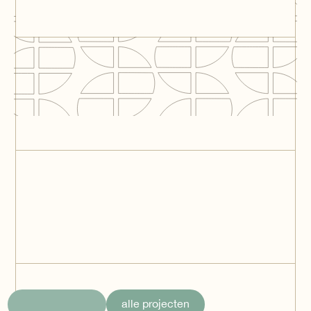
Oudeland Berkel en
Rodenrijs
Berkel en Rodenrijs
Spaarnwoude Park
Hotel
Het Hoge Land 5
Velsen-Zuid
alle projecten