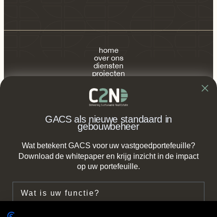
home
over ons
diensten
projecten
publicaties
contact
FAQ
GACS als nieuwe standaard in
gebouwbeheer
Wat betekent GACS voor uw vastgoedportefeuille?
info@c2n.nl
Download de whitepaper en krijg inzicht in de impact
op uw portefeuille.
+31(0)85 2737 490
Functie
Zeestraat 66b,
2518 AC Den Haag