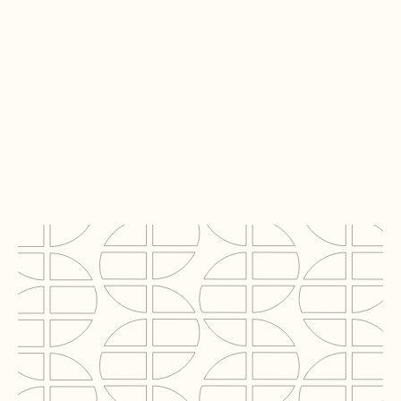
Opdrachtgever
FA Dutch Commercial Real Estate Low BV
Project
New Babylon Commerciële Plint
Locatie
Den Haag
Segment
Kantoor & overig
BVO
15.000 m²
Rol C2N