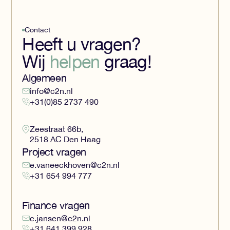
Contact
Heeft u vragen?
Wij
helpen
graag!
Algemeen
info@c2n.nl
+31(0)85 2737 490
Zeestraat 66b,
2518 AC Den Haag
Project vragen
e.vaneeckhoven@c2n.nl
+31 654 994 777
Finance vragen
c.jansen@c2n.nl
+31 641 399 928