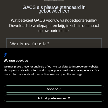
GACS als nieuwe standaard in
gebouwbeheer
Wat betekent GACS voor uw vastgoedportefeuille?
info@c2n.nl
Download de whitepaper en krijg inzicht in de impact
op uw portefeuille.
+31 (0) 85 2737 490
Functie
Zeestraat 66b,
2518 AC The Hague
Bedrijf
We use cookies
Follow us on
We may place these for analysis of our visitor data, to improve our website,
Follow us on
show personalised content and to give you a great website experience. For
Email
more information about the cookies we use open the settings.
Accept ✅
©
2026
C2N. All rights reserved.
Download whitepaper >
Sitemap
Privacy statement
Cookies Settings
Adjust preferences ⚙️