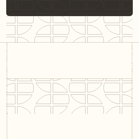
Gorlaeus office
building - Leiden
University
lead