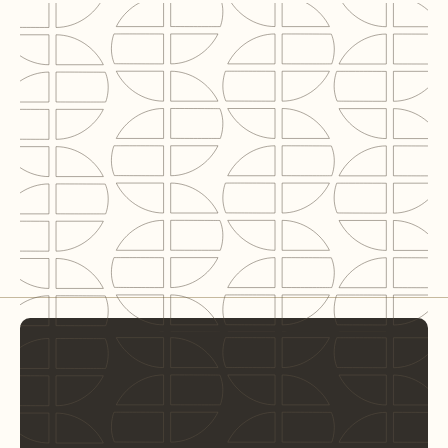
Segment
logistiek
BVO
98.000 m²
Rol C2N
BREEAM-NL Assessor