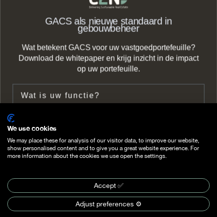
GACS als nieuwe standaard in
gebouwbeheer
Wat betekent GACS voor uw vastgoedportefeuille?
info@c2n.nl
Download de whitepaper en krijg inzicht in de impact
op uw portefeuille.
+31 (0) 85 2737 490
Functie
Zeestraat 66b,
2518 AC The Hague
Bedrijf
We use cookies
Follow us on
We may place these for analysis of our visitor data, to improve our website,
Follow us on
show personalised content and to give you a great website experience. For
Email
more information about the cookies we use open the settings.
Accept ✅
©
2026
C2N. All rights reserved.
Download whitepaper >
Sitemap
Privacy statement
Cookies Settings
Adjust preferences ⚙️