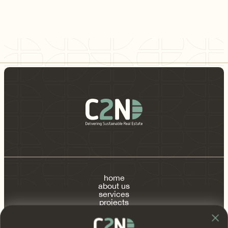
duurzaam bouwen op de voet. De recente
update van de BREEAM-NL
beoordelingsrichtlijnen naar versie 6.1.1 brengt
belangrijke verbeteringen en verduidelijkingen
met zich mee.
1
...
home
about us
services
projects
publications
contact
FAQ