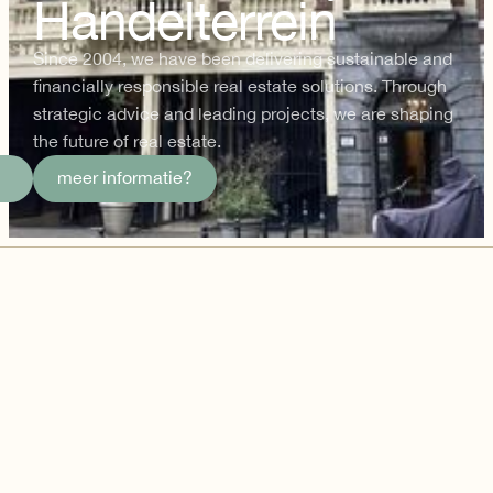
Handelterrein
Since 2004, we have been delivering sustainable and
financially responsible real estate solutions. Through
strategic advice and leading projects, we are shaping
the future of real estate.
meer informatie?