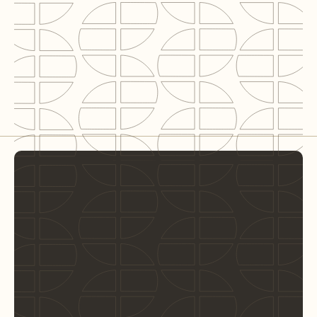
Rol C2N
BREEAM In-Use Expert
Dienst
Sustainable Advice