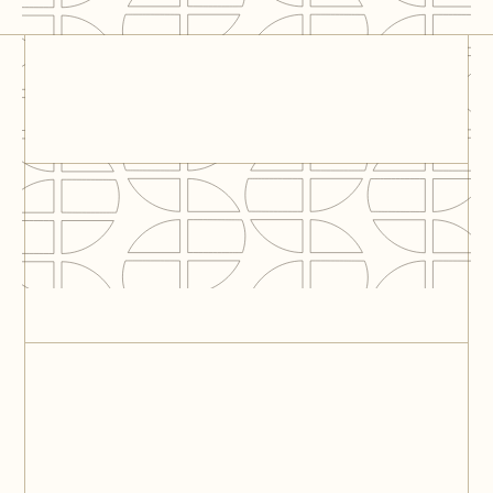
Residential Project
Beneluxlaan – Utrecht
Utrecht
Tripolis Park office
building - Amsterdam
Amsterdam