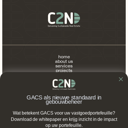
home
about us
services
projects
publications
contact
FAQ
GACS als nieuwe standaard in
gebouwbeheer
Wat betekent GACS voor uw vastgoedportefeuille?
info@c2n.nl
Download de whitepaper en krijg inzicht in de impact
op uw portefeuille.
+31 (0) 85 2737 490