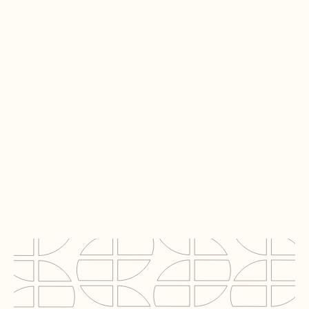
Opdrachtgever
G&S&
Project
Western trading area
Locatie
Rotterdam
Segment
Hotel
BVO
6,000 m²